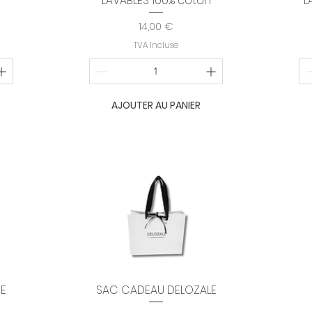
LAVABLES 100% coton
L
Prix
14,00 €
TVA Incluse
AJOUTER AU PANIER
DE
SAC CADEAU DELOZALE
Aperçu rapide