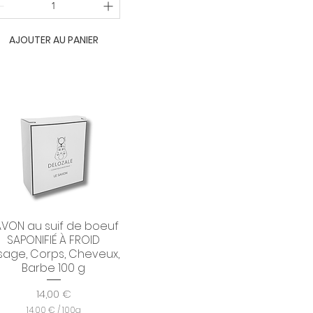
€
p
a
r
AJOUTER AU PANIER
1
0
0
M
i
l
l
i
l
i
t
r
e
s
AVON au suif de boeuf
Aperçu rapide
SAPONIFIÉ À FROID
sage, Corps, Cheveux,
Barbe 100 g
Prix
14,00 €
14,00 €
/
100g