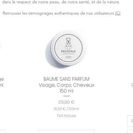
dans le respect de notre peau, de notre santé, et de la nature.
Retrouvez les témoignages authentiques de nos utilisateurs
ICI
ge
BAUME SANS PARFUM
Aperçu rapide
ml
Visage, Corps, Cheveux
150 ml
Prix
29,00 €
19,33 €
/
100ml
1
TVA Incluse
9
,
3
3