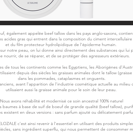
oeuf, également appelée beef tallow dans les pays anglo-saxons, contien
es acides gras qui entrent dans la composition du ciment intercellulaire
et du film protecteur hydrolipidique de l'épiderme humain.
 sur notre peau, on lui donne ainsi directement des substances qui lui
e nourrir, de se réparer, et de se protéger des agresseurs extérieurs.
les de tous les continents comme les Egyptiens, les Aborigènes d'Austral
ilisaient depuis des siècles les graisses animales dont le tallow (graiss
dans les pommades, cataplasmes et onguents.
ciens, avant l'apparition de l'industrie cosmétique actuelle au milieu 
utilisaient aussi la graisse animale pour le soin de leur peau.
Nous avons réhabilité et modernisé ce soin ancestral 100% naturel
 baumes à base de suif de boeuf de grande qualité (beef tallow), purif
 existent en deux versions : sans parfum ajouté ou délicatement par
LOZALE c’est ainsi revenir à l'essentiel en utilisant des produits simple
 siècles, sans ingrédient superflu, qui nous permettent de consommer 