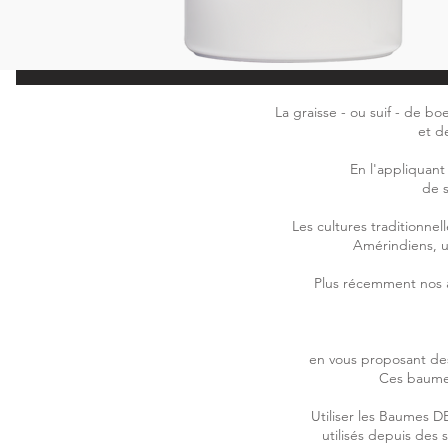
La graisse - ou suif - de b
et d
En l'appliquant
de s
Les cultures traditionnel
Amérindiens, ut
Plus récemment nos an
en vous proposant des
Ces baumes
Utiliser les Baumes DE
utilisés depuis des