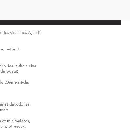
t des vitamines A, E, K
 permettent
ie, les Inuits ou les
e de boeuf)
du 20ème siècle,
ié et désodorisé.
fumée.
s et minimalistes,
moins et mieux,