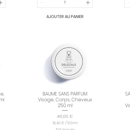
€
p
a
AJOUTER AU PANIER
r
1
0
0
M
i
l
l
i
l
i
t
r
e
s
e,
BAUME SANS PARFUM
S
Aperçu rapide
ml
Visage, Corps, Cheveux
250 ml
Vi
Prix
46,00 €
18,40 €
/
100ml
1
TVA Incluse