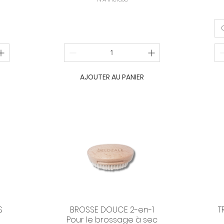
8
,
4
0
€
p
a
r
1
AJOUTER AU PANIER
0
0
M
i
l
l
i
l
i
t
r
e
s
S
BROSSE DOUCE 2-en-1
T
Aperçu rapide
Pour le brossage à sec