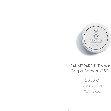
BAUME PARFUMÉ Visa
Aperçu rapide
Corps Cheveux 150 
Prix
29,00 €
19,33 €
/
100ml
1
TVA Incluse
9
,
3
3