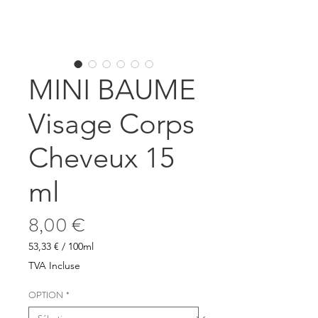
MINI BAUME
Visage Corps
Cheveux 15
ml
Prix
8,00 €
53,33 €
/
100ml
53,33 €
TVA Incluse
pour
100
OPTION
*
Millilitres