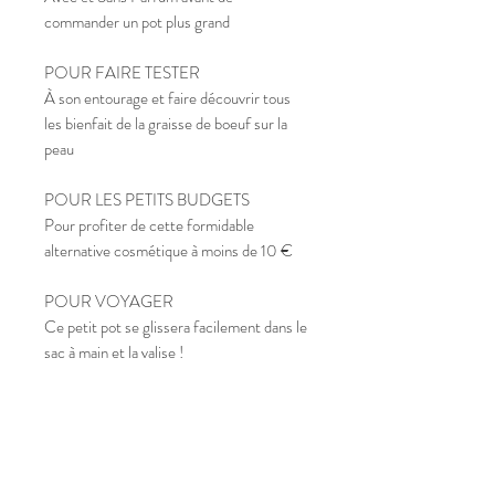
commander un pot plus grand
POUR FAIRE TESTER
À son entourage et faire découvrir tous
les bienfait de la graisse de boeuf sur la
peau
POUR LES PETITS BUDGETS
Pour profiter de cette formidable
alternative cosmétique à moins de 10 €
POUR VOYAGER
Ce petit pot se glissera facilement dans le
sac à main et la valise !
COMPOSITIONS - INGRÉDIENTS
BAUME SANS PARFUM
TYPE DE PEAUX
Ce baume ne contient qu'
un seul