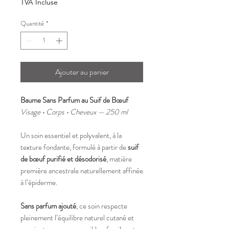
TVA Incluse
pour
100
Quantité
*
Millilitres
Ajouter au panier
Baume Sans Parfum au Suif de Bœuf
Visage • Corps • Cheveux — 250 ml
Un soin essentiel et polyvalent, à la
texture fondante, formulé à partir de
suif
de bœuf purifié et désodorisé
, matière
première ancestrale naturellement affinée
à l’épiderme.
Sans parfum ajouté
, ce soin respecte
pleinement l’équilibre naturel cutané et