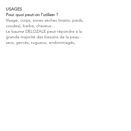
USAGES
Pour quoi peut-on l’utiliser ?
Visage, corps, zones sèches (mains, pieds,
coudes), barbe, cheveux...
Le baume DELOZALE peut répondre à la
grande majorité des besoins de la peau -
secs, gercés, rugueux, endommagés,
calleux, déchirés, sensibles, normaux et
même gras.
Ne faut-il pas des produits différents pour
le visage, les mains et le corps ?
La peau présente des variations selon les
zones (plus fine sur le visage, plus épaisse
sur certaines parties du corps), mais son
fonctionnement reste le même.
Le baume DELOZALE a été pensé comme
un soin polyvalent, utilisable sur le visage
comme sur le corps, en adaptant
simplement la quantité et la fréquence.
Cette approche permet de simplifier la
routine, sans multiplier les produits.